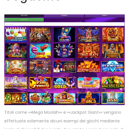
Titoli come «»Mega Moolah»» e «»Jackpot Giant»» vengono
effettuate solamente alcuni esempi dei giochi mediante