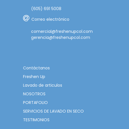
(605) 691 5008
Correo electrónico
comercial@freshenupcol.com
gerencia@freshenupcol.com
Contáctanos
Freshen Up
Lavado de articulos
NOSOTROS
PORTAFOLIO
SERVICIOS DE LAVADO EN SECO
TESTIMONIOS