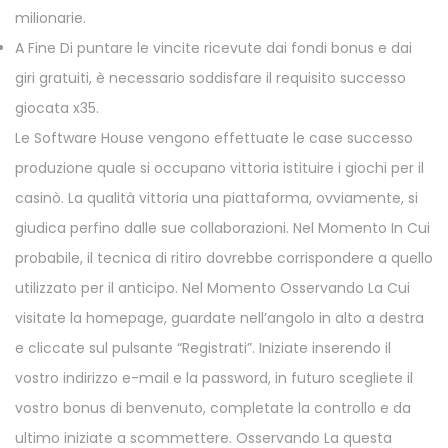
milionarie.
A Fine Di puntare le vincite ricevute dai fondi bonus e dai
giri gratuiti, è necessario soddisfare il requisito successo
giocata x35.
Le Software House vengono effettuate le case successo
produzione quale si occupano vittoria istituire i giochi per il
casinò. La qualità vittoria una piattaforma, ovviamente, si
giudica perfino dalle sue collaborazioni. Nel Momento In Cui
probabile, il tecnica di ritiro dovrebbe corrispondere a quello
utilizzato per il anticipo. Nel Momento Osservando La Cui
visitate la homepage, guardate nell’angolo in alto a destra
e cliccate sul pulsante “Registrati”. Iniziate inserendo il
vostro indirizzo e-mail e la password, in futuro scegliete il
vostro bonus di benvenuto, completate la controllo e da
ultimo iniziate a scommettere. Osservando La questa