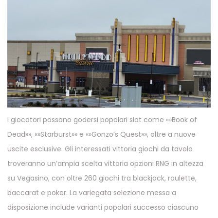
I giocatori possono godersi popolari slot come «»Book of
Dead»», «»Starburst»» e «»Gonzo’s Quest»», oltre a nuove
uscite esclusive. Gli interessati vittoria giochi da tavolo
troveranno un’ampia scelta vittoria opzioni RNG in altezza
su Vegasino, con oltre 260 giochi tra blackjack, roulette,
baccarat e poker. La variegata selezione messa a
disposizione include varianti popolari successo ciascuno