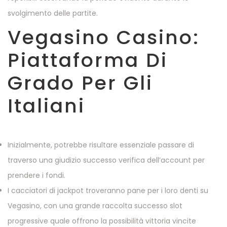
svolgimento delle partite.
Vegasino Casino:
Piattaforma Di
Grado Per Gli
Italiani
Inizialmente, potrebbe risultare essenziale passare di
traverso una giudizio successo verifica dell’account per
prendere i fondi.
I cacciatori di jackpot troveranno pane per i loro denti su
Vegasino, con una grande raccolta successo slot
progressive quale offrono la possibilità vittoria vincite