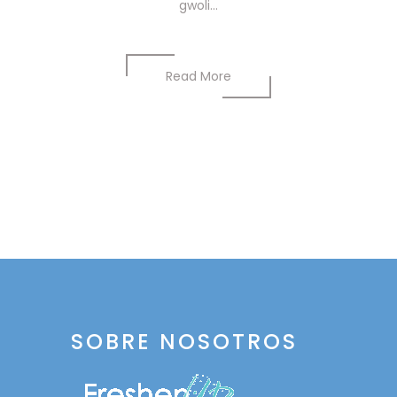
gwoli...
Read More
SOBRE NOSOTROS