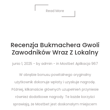
Read More
Recenzja Bukmachera Gwoli
Zawodników Wraz Z Lokalny
junio 1, 2025
- by
admin
- in
Mostbet Aplikacja 967
W obrębie bonusu powitalnego oryginalny
użytkownik dokonuje wpłaty i uzyskuje nagrodę.
Później, kilkanaście głównych uzupełnień przyniesie
również dodatkowe nagrody. Te każde korzyści
sprawiają, że Mostbet jest doskonałym miejscem