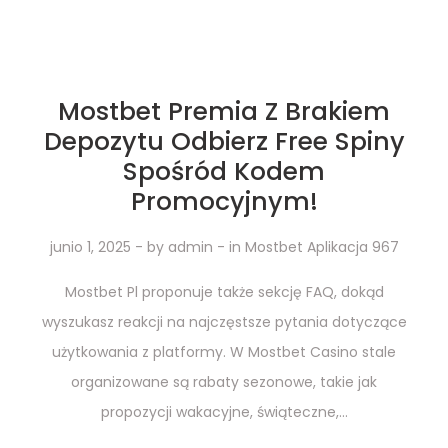
Mostbet Premia Z Brakiem
Depozytu Odbierz Free Spiny
Spośród Kodem
Promocyjnym!
junio 1, 2025
- by
admin
- in
Mostbet Aplikacja 967
Mostbet Pl proponuje także sekcję FAQ, dokąd
wyszukasz reakcji na najczęstsze pytania dotyczące
użytkowania z platformy. W Mostbet Casino stale
organizowane są rabaty sezonowe, takie jak
propozycji wakacyjne, świąteczne,...