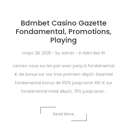
Bdmbet Casino Gazette
Fondamental, Promotions,
Playing
mayo 28, 2025
- by
admin
- in
Bdm Bet 91
Lancez-vous sur les pari avec jusqu’à fondamental
€ de bonus sur vos trois premiers dépôt. Essentiel
fondamental bonus de 100% jusqu’avoir 100 € sur
fondamental initial dépôt, 75% jusqu’avoir...
Read More