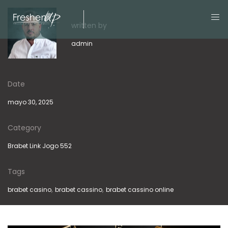
written by
admin
Date
mayo 30, 2025
Category
Brabet Link Jogo 552
Tags
,
,
brabet casino
brabet cassino
brabet cassino online