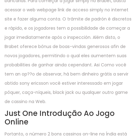
bancárias. Para começar a jogar simply no Brabet, basta
acessar o web webpage link de acceso simply no internet
site e fazer alguma conta. O trâmite de padrón é discretos
e rápido, e os jogadores tem a possibilidade de começar a
jogar imediatamente após o inspección. Além disto, o
Brabet oferece bônus de boas-vindas generosos afin de
novos jogadores, permitindo o qual eles aumentem suas
probabilities de ganhar ainda cependant. Asi Como você
tem an op??o de observar, há bem dinheiro grátis a servir
obtido sony ericsson você estiver interessado em jogar
pôquer, caça-níqueis, black jack ou qualquer outro game
de cassino na Web.
Just One Introdução Ao Jogo
Online
Portanto, o número 2 bons cassinos on-line na Índia está