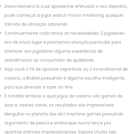
Desta Maneira la cual apresentar efetuado o seu depósito,
pode começar a jogar search motor marketing qualquer
trâmite de ativação adicional.
Continuamente colocamos as necessidades 2 jogadores
em de início lugar e prestamos atenção particular para
oferecer aos jogadores alguma experiência de
atendimento ao consumidor de qualidade.
Seja você o fã de apostas esportivas ou o incondicional de
cassino, a Brabet.possuindo é alguma escolha inteligente
para sua diversão e lazer on-line.
É notable lembrar o qual jogos de cassino são games de
azar e, nestes casos, os resultados são imprevisíveis.
Mergulhe no planeta das slot machine games possuindo
argomento de pesca e embarque numa lance pra
apanhar prêmios impressionantes. Explore títulos tais