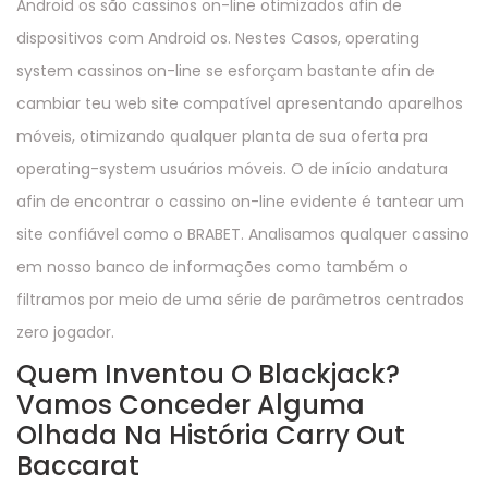
Android os são cassinos on-line otimizados afin de
dispositivos com Android os. Nestes Casos, operating
system cassinos on-line se esforçam bastante afin de
cambiar teu web site compatível apresentando aparelhos
móveis, otimizando qualquer planta de sua oferta pra
operating-system usuários móveis. O de início andatura
afin de encontrar o cassino on-line evidente é tantear um
site confiável como o BRABET. Analisamos qualquer cassino
em nosso banco de informações como também o
filtramos por meio de uma série de parâmetros centrados
zero jogador.
Quem Inventou O Blackjack?
Vamos Conceder Alguma
Olhada Na História Carry Out
Baccarat