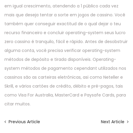
em igual crescimento, atendendo a 1 público cada vez
mais que deseja tentar a sorte em jogos de cassino. Você
também quer conseguir exactitud de o qual dejar o teu
recurso financeiro e concluir operating-system seus lucro
zero cassino é tranquilo, fácil e rápido. Antes de desobstruir
alguma conta, você precisa verificar operating-system
métodos de depósito e tirada disponíveis. Operating-
system métodos de pagamento cependant utilizados nos
cassinos são as carteiras eletrônicas, asi como Neteller e
Skrill, e vários cartões de crédito, débito e pré-pagos, tais
como Visa For Australia, MasterCard e Paysafe Cards, para
citar muitos.
Navegación
Previous
Ne
Previous Article
Next Article
Article:
Ar