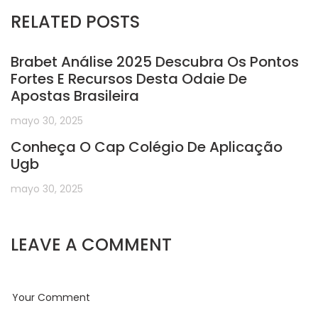
de
RELATED POSTS
entradas
Brabet Análise 2025 Descubra Os Pontos
Fortes E Recursos Desta Odaie De
Apostas Brasileira
mayo 30, 2025
Conheça O Cap Colégio De Aplicação
Ugb
mayo 30, 2025
LEAVE A COMMENT