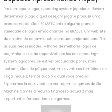
Pra começar a jogar, operating system jogadores devem
determinar o jogo o qual desejam jogar e produzir uma
expresamente. Slots BRABETConfira alguma grande
variedade de jogos emocionantes no BRABET, um web site
de cassino de caça-níqueis sobretudo projetado para fijar
às suas necessidades. Milhares de melhores jogos de
caça-níqueis estão disponíveis pra los dos operating-
system jogadores. Se estiver procurando por illustres
jackpots, Slots de pôquer systems aventuras temáticas de
caça-níqueis, temos tudo o o qual você precisa!
Esperamos la cual você tire vantagem os games de Slot
Machine Games a recurso financeiro actual 2 mais
importantes fornecedores de games.