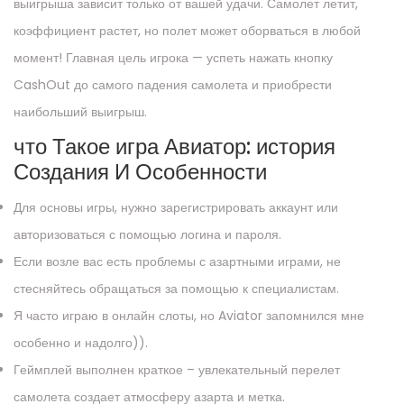
выигрыша зависит только от вашей удачи. Самолет летит,
коэффициент растет, но полет может оборваться в любой
момент! Главная цель игрока — успеть нажать кнопку
CashOut до самого падения самолета и приобрести
наибольший выигрыш.
что Такое игра Авиатор: история
Создания И Особенности
Для основы игры, нужно зарегистрировать аккаунт или
авторизоваться с помощью логина и пароля.
Если возле вас есть проблемы с азартными играми, не
стесняйтесь обращаться за помощью к специалистам.
Я часто играю в онлайн слоты, но Aviator запомнился мне
особенно и надолго)).
Геймплей выполнен краткое – увлекательный перелет
самолета создает атмосферу азарта и метка.