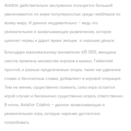
Aviator действительно заслуженно пользуется большой
увеличивается по мере популярностью среди гемблеров по
всему миру. И данное неудивительно – ведь это
увлекательное и захватывающее развлечение, которое
щекочет нервы и дарит яркие эмоции и хорошие деньги.
Благодаря максимальному множителю x10 000, женщина
смогла привлечь множество игроков в казино. Геймплей
простой, и разные предлагаемые опции, такие как удвоение
ставки и бесплатные ставки, добавляют в игровой операция.
Тем не менее, существенно помнить, союз игра остается
игрой случая и бесконечно существенно играть ответственно.
В итоге, Aviator Casino – данное захватывающая и
увлекательная игра, которую наречие достаточно
попробовать.