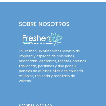
SOBRE NOSOTROS
En Freshen Up ofrecemos servicio de
limpieza y aspirado de colchones,
almohadas, alfombras, tapetes, cortinas
(delicadas, persianas y tipo panel),
paneles de oficinas, sillas con cojinería,
muebles, tapicería y mobiliario de
veleros.
CONTACTO