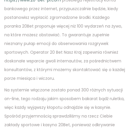
https://www.20-bet-pl.com
przebiegu rejestracji konta
bankowego przez internet, przypuszczalnie będzie, kiedy
postanowisz wypłacić zgromadzone środki. Każdego
poranka 20Bet proponuje więcej niż 100 wydarzeń na żywo,
na które możesz obstawiać. To gwarantuje zupełnie
nieznany pułap emocji do obserwowania rozgrywek
sportowych. Operator 20 Bet Nasz Kraj zapewnia również
doskonałe wsparcie gwoli internautów, za pośrednictwem
konsultantów, z którymi możemy skontaktować się o każdej
porze miesiąca i wiczoru.
Na systemie włączone zostało ponad 300 różnych sytuacji
on-line, tego rodzaju jakim sposobem bakarat bądź ruletka,
więc każdy wyjąwszy kłopotu odnajdzie się w kasynie.
Spośród przyjemnością sprawdziliśmy na rzecz Ciebie
zakłady sportowe i kasyno 20Bet, ponieważ odkrywanie