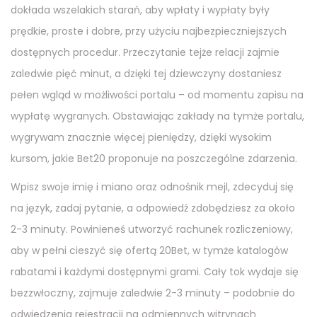
dokłada wszelakich starań, aby wpłaty i wypłaty były
prędkie, proste i dobre, przy użyciu najbezpieczniejszych
dostępnych procedur. Przeczytanie tejże relacji zajmie
zaledwie pięć minut, a dzięki tej dziewczyny dostaniesz
pełen wgląd w możliwości portalu – od momentu zapisu na
wypłatę wygranych. Obstawiając zakłady na tymże portalu,
wygrywam znacznie więcej pieniędzy, dzięki wysokim
kursom, jakie Bet20 proponuje na poszczególne zdarzenia.
Wpisz swoje imię i miano oraz odnośnik mejl, zdecyduj się
na język, zadaj pytanie, a odpowiedź zdobędziesz za około
2-3 minuty. Powinieneś utworzyć rachunek rozliczeniowy,
aby w pełni cieszyć się ofertą 20Bet, w tymże katalogów
rabatami i każdymi dostępnymi grami. Cały tok wydaje się
bezzwłoczny, zajmuje zaledwie 2-3 minuty – podobnie do
odwiedzenia rejestracji na odmiennych witrynach