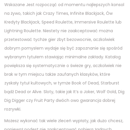
Wskazane Jest rozpocząć od momentu najlepszych konsol
na żywo, takich jak Crazy Times, Infinite Blackjack, Ów
Kredyty Blackjack, Speed Roulette, Immersive Roulette lub
Lightning Roulette. Niestety nie zaakceptować można
przetestować tychże gier zbyt bezowocnie, aczkolwiek
dobrym pomysłem wydaje się być zapoznanie się spośród
wybranym tytułem stawiając minimalne zakłady. Katalog
powiększa się systematycznie o świeże gry, aczkolwiek nie
brak w tym miejscu także zaufanych klasyków, które
zyskały tytuł kultowych, w tymże Book of Dead, Starburst
bądź Dead or Alive. Sloty, takie jak It’s a Joker, Wolf Gold, Dig
Dig Digger czy Fruit Party dwóch owo gwarancja dobrej
rozrywki.
Możesz wykonać tak wiele zleceń wypłaty, jak dużo chcesz,
ponieważ podest nie zaakceptować pobiera żadnych