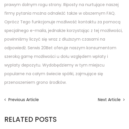
prawym dolnym rogu strony. Riposty na nurtujące naszej
firmy pytania można odnaleźć także w obszernym FAQ.
Oprócz Tego funkcjonuje możliwość kontaktu za pomocą
specjalnego e-maila, jednakże korzystając z tej możliwości,
powinniśmy liczyć się wraz z dłuższym czasami na
odpowiedź. Serwis 20Bet oferuje naszym konsumentom
szeroką gamę możliwości u dołu względem wpłaty i
wypłaty depozytu. Wydobędziemy w tym miejscu
popularne na całym świecie spółki, zajmujące się
przenoszeniem grono środków.
Navegación
Previous
Ne
Previous Article
Next Article
Article:
Ar
de
RELATED POSTS
entradas