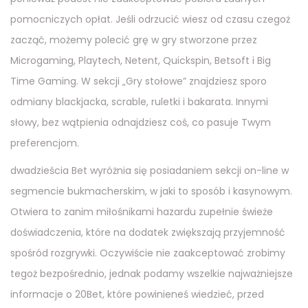
pomocniczych opłat. Jeśli odrzucić wiesz od czasu czegoż
zacząć, możemy polecić grę w gry stworzone przez
Microgaming, Playtech, Netent, Quickspin, Betsoft i Big
Time Gaming. W sekcji „Gry stołowe” znajdziesz sporo
odmiany blackjacka, scrable, ruletki i bakarata. Innymi
słowy, bez wątpienia odnajdziesz coś, co pasuje Twym
preferencjom.
dwadzieścia Bet wyróżnia się posiadaniem sekcji on-line w
segmencie bukmacherskim, w jaki to sposób i kasynowym.
Otwiera to zanim miłośnikami hazardu zupełnie świeże
doświadczenia, które na dodatek zwiększają przyjemność
spośród rozgrywki. Oczywiście nie zaakceptować zrobimy
tegoż bezpośrednio, jednak podamy wszelkie najważniejsze
informacje o 20Bet, które powinieneś wiedzieć, przed