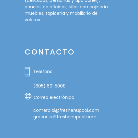
(delicadas, persianas y tipo panel),
paneles de oficinas, sillas con cojinería,
muebles, tapicería y mobiliario de
veleros.
CONTACTO
Telefono:
(605) 691 5008
Correo electrónico
comercial@freshenupcol.com
gerencia@freshenupcol.com