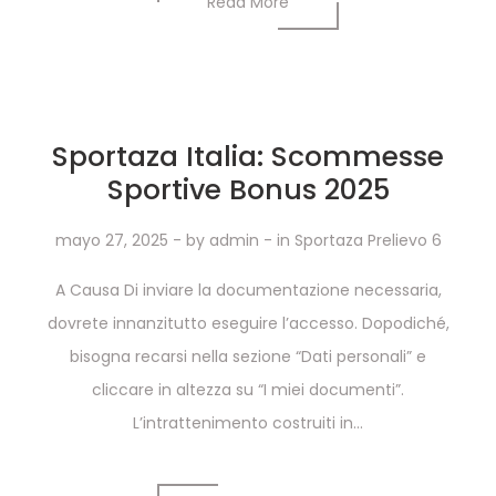
Read More
Sportaza Italia: Scommesse
Sportive Bonus 2025
mayo 27, 2025
- by
admin
- in
Sportaza Prelievo 6
A Causa Di inviare la documentazione necessaria,
dovrete innanzitutto eseguire l’accesso. Dopodiché,
bisogna recarsi nella sezione “Dati personali” e
cliccare in altezza su “I miei documenti”.
L’intrattenimento costruiti in...