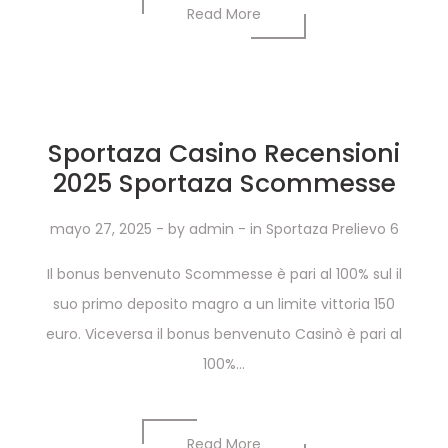
Read More
Sportaza Casino Recensioni
2025 Sportaza Scommesse
mayo 27, 2025
- by
admin
- in
Sportaza Prelievo 6
Il bonus benvenuto Scommesse è pari al 100% sul il
suo primo deposito magro a un limite vittoria 150
euro. Viceversa il bonus benvenuto Casinò è pari al
100%...
Read More