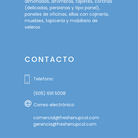
almohadas, alfombras, tapetes, cortinas
(delicadas, persianas y tipo panel),
paneles de oficinas, sillas con cojinería,
muebles, tapicería y mobiliario de
veleros.
CONTACTO
Telefono:
(605) 691 5008
Correo electrónico
comercial@freshenupcol.com
gerencia@freshenupcol.com