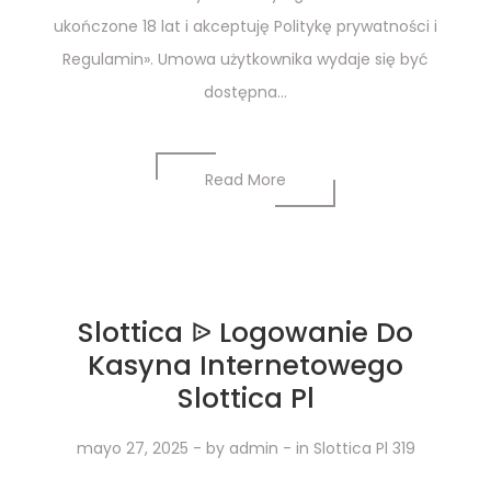
ukończone 18 lat i akceptuję Politykę prywatności i
Regulamin». Umowa użytkownika wydaje się być
dostępna...
Read More
Slottica ᐉ Logowanie Do
Kasyna Internetowego
Slottica Pl
mayo 27, 2025
- by
admin
- in
Slottica Pl 319