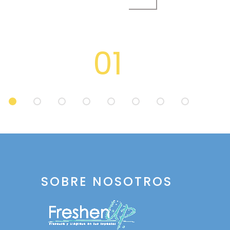
01
SOBRE NOSOTROS