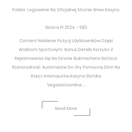
Polska ️ Logowanie Na Oficjalnej Stronie Www Kasyno
Slotica Pl 2024 - 583
Content Nasilenie Pozycji Użytkowników Dzięki
Analizom Sportowym: Bonus Details Korzyści Z
Rejestrowania Się Na Stronie Bukmachera Slottica:
Różnorodność Automatów Do Gry Pomocną Dłoń Na
Rzecz Internautów Kasyna Slottika
Vegasslotsonline:...
Read More