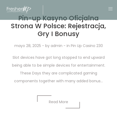
Pin-up Kasyno Oficjalna
Strona W Polsce: Rejestracja,
Gry I Bonusy
mayo 28, 2025
- by
admin
- in
Pin Up Casino 230
Slot devices have got long stopped to end upward
being able to be simple devices for entertainment.
These Days they are complicated gaming
components together with many added bonus...
Read More