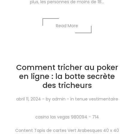
plus, les personnes de moins de 18...
Read More
Comment tricher au poker
en ligne : la botte secrète
des tricheurs
abril 11, 2024
- by
admin
- in
tenue vestimentaire
casino las vegas 980094 - 714
Content Tapis de cartes Vert Arabesques 40 x 40