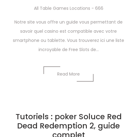
All Table Games Locations - 666
Notre site vous offre un guide vous permettant de
savoir quel casino est compatible avec votre
smartphone ou tablette. Vous trouverez ici une liste
incroyable de Free Slots de...
Read More
Tutoriels : poker Soluce Red
Dead Redemption 2, guide
complet