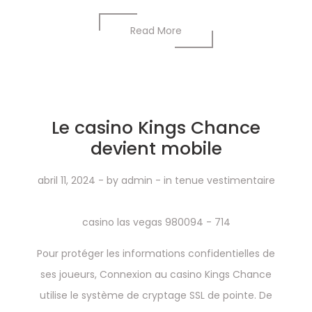
Read More
Le casino Kings Chance
devient mobile
abril 11, 2024
- by
admin
- in
tenue vestimentaire
casino las vegas 980094 - 714
Pour protéger les informations confidentielles de
ses joueurs, Connexion au casino Kings Chance
utilise le système de cryptage SSL de pointe. De