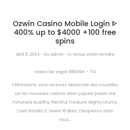
Ozwin Casino Mobile Login ᐈ
400% up to $4000 +100 free
spins
abril 11, 2024
- by
admin
- in
tenue vestimentaire
casino las vegas 980094 - 714
Félicitations, vous recevrez désormais des nouvelles
sur les nouveaux casinos. Most popular pokies are
Fortunate Buddha, Plentiful Treasure, Mighty Drums,
Cash Bandits 3, Sweet 16 Blast, Cleopatra’s Gold.
Vous...