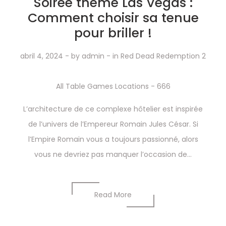
Soirée thème Las Vegas :
Comment choisir sa tenue
pour briller !
abril 4, 2024
- by
admin
- in
Red Dead Redemption 2
All Table Games Locations - 666
L’architecture de ce complexe hôtelier est inspirée
de l’univers de l’Empereur Romain Jules César. Si
l’Empire Romain vous a toujours passionné, alors
vous ne devriez pas manquer l’occasion de...
Read More