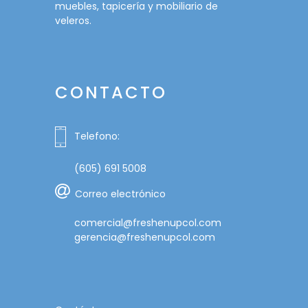
muebles, tapicería y mobiliario de
veleros.
CONTACTO
Telefono:
(605) 691 5008
Correo electrónico
comercial@freshenupcol.com
gerencia@freshenupcol.com