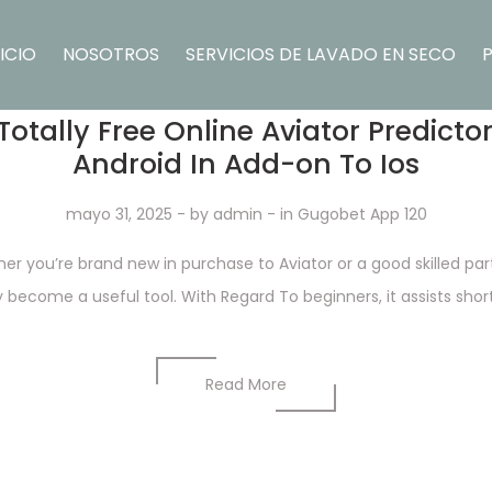
NICIO
NOSOTROS
SERVICIOS DE LAVADO EN SECO
otally Free Online Aviator Predicto
Android In Add-on To Ios
mayo 31, 2025
- by
admin
- in
Gugobet App 120
r you’re brand new in purchase to Aviator or a good skilled parti
become a useful tool. With Regard To beginners, it assists short
Read More