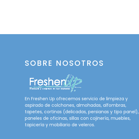
SOBRE NOSOTROS
En Freshen Up ofrecemos servicio de limpieza y
aspirado de colchones, almohadas, alfombras,
tapetes, cortinas (delicadas, persianas y tipo panel),
paneles de oficinas, sillas con cojinería, muebles,
tapicería y mobiliario de veleros.