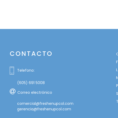
CONTACTO
Telefono:
(605) 691 5008
Correo electrónico
comercial@freshenupcol.com
gerencia@freshenupcol.com