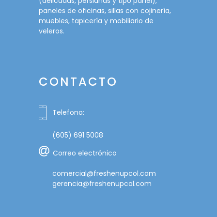
(delicadas, persianas y tipo panel),
paneles de oficinas, sillas con cojinería,
muebles, tapicería y mobiliario de
veleros.
CONTACTO
Telefono:
(605) 691 5008
Correo electrónico
comercial@freshenupcol.com
gerencia@freshenupcol.com