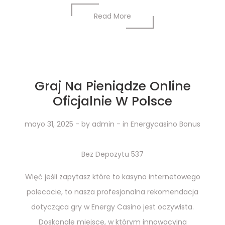
Read More
Graj Na Pieniądze Online
Oficjalnie W Polsce
mayo 31, 2025
- by
admin
- in
Energycasino Bonus
Bez Depozytu 537
Więć jeśli zapytasz które to kasyno internetowego
polecacie, to nasza profesjonalna rekomendacja
dotycząca gry w Energy Casino jest oczywista.
Doskonale miejsce, w którym innowacyjna