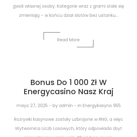
gwoli własnej osoby. Kategorie wraz z grami stale się
zmieniają – w końcu dział slotów bez ustanku...
Read More
Bonus Do 1 000 Zł W
Energycasino Nasz Kraj
mayo 27, 2025
- by
admin
- in
Energykasyno 955
Rozrywki kasynowe zostały uzbrojone w RNG, a więc
Wytwornica Liczb Losowych, który odpowiada zbyt