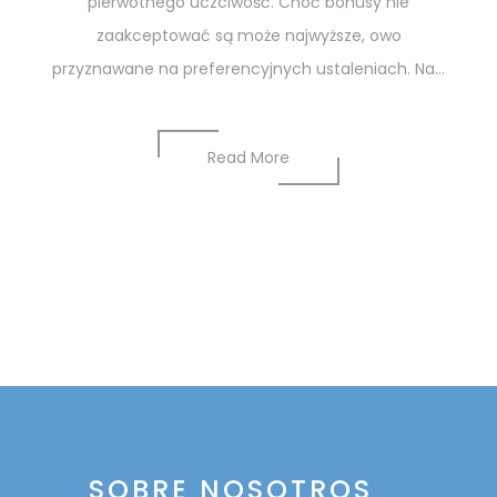
pierwotnego uczciwość. Choć bonusy nie
zaakceptować są może najwyższe, owo
przyznawane na preferencyjnych ustaleniach. Na...
Read More
SOBRE NOSOTROS