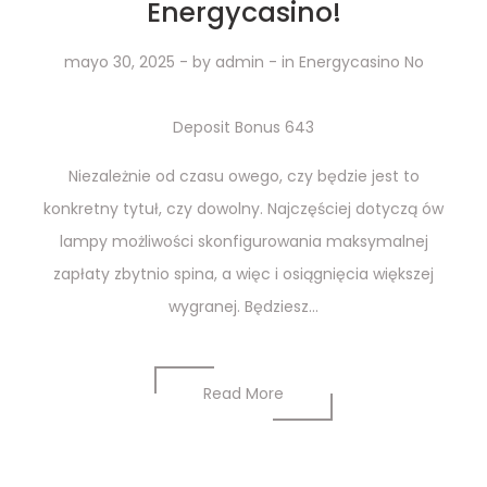
Energycasino!
mayo 30, 2025
- by
admin
- in
Energycasino No
Deposit Bonus 643
Niezależnie od czasu owego, czy będzie jest to
konkretny tytuł, czy dowolny. Najczęściej dotyczą ów
lampy możliwości skonfigurowania maksymalnej
zapłaty zbytnio spina, a więc i osiągnięcia większej
wygranej. Będziesz...
Read More