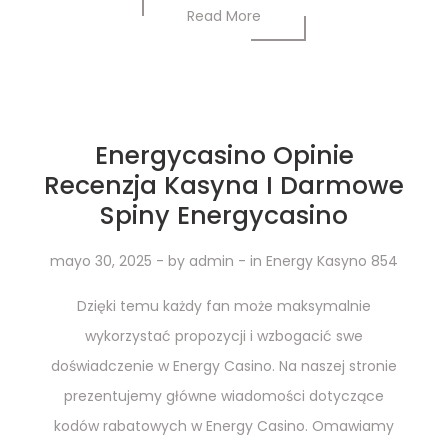
Read More
Energycasino Opinie
Recenzja Kasyna I Darmowe
Spiny Energycasino
mayo 30, 2025
- by
admin
- in
Energy Kasyno 854
Dzięki temu każdy fan może maksymalnie
wykorzystać propozycji i wzbogacić swe
doświadczenie w Energy Casino. Na naszej stronie
prezentujemy główne wiadomości dotyczące
kodów rabatowych w Energy Casino. Omawiamy