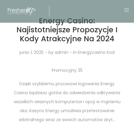
Energy Casino:
Najistotniejsze Propozycje I
Kody Atrakcyjne Na 2024
junio 1, 2025
- by
admin
- in
Energycasino Kod
Promocyjny 35
Dzięki szybkiemu procesowi logowania Energy
Casino będziesz gotów do odwiedzenia odkrywania
wszelkich własnych komputerów i opcji w mgnieniu
oka. Kasyno Energy umożliwia przetestowanie
arbitralnego wraz ze swoich automatów zbyt...