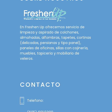
En Freshen Up ofrecemos servicio de
limpieza y aspirado de colchones,
almohadas, alfombras, tapetes, cortinas
(delicadas, persianas y tipo panel),
paneles de oficinas, sillas con cojinería,
muebles, tapicería y mobiliario de
veleros.
CONTACTO
Telefono: