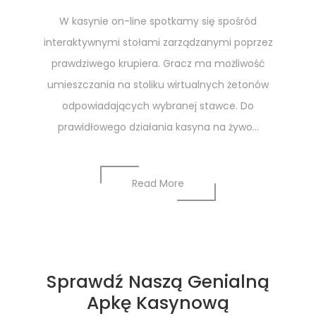
W kasynie on-line spotkamy się spośród
interaktywnymi stołami zarządzanymi poprzez
prawdziwego krupiera. Gracz ma możliwość
umieszczania na stoliku wirtualnych żetonów
odpowiadających wybranej stawce. Do
prawidłowego działania kasyna na żywo...
Read More
Sprawdź Naszą Genialną
Apkę Kasynową