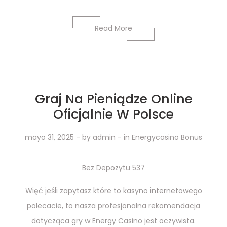
Read More
Graj Na Pieniądze Online
Oficjalnie W Polsce
mayo 31, 2025
- by
admin
- in
Energycasino Bonus
Bez Depozytu 537
Więć jeśli zapytasz które to kasyno internetowego
polecacie, to nasza profesjonalna rekomendacja
dotycząca gry w Energy Casino jest oczywista.