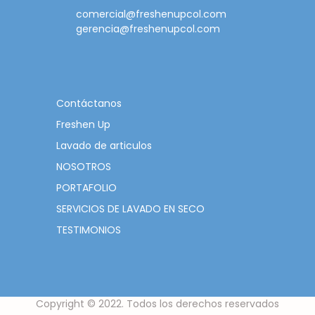
comercial@freshenupcol.com
gerencia@freshenupcol.com
Contáctanos
Freshen Up
Lavado de articulos
NOSOTROS
PORTAFOLIO
SERVICIOS DE LAVADO EN SECO
TESTIMONIOS
Copyright © 2022. Todos los derechos reservados