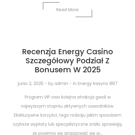
Read More
Recenzja Energy Casino
Szczegółowy Podział Z
Bonusem W 2025
junio 2, 2025
- by
admin
- in
Energy Kasyno 887
Program VIP owo kolejna atrakcja gwoli w
najwyższym stopniu aktywnych zawodników.
Ekskluzywne korzyści, tego rodzaju jakim sposobem
szybsze wypłaty lub specjalistyczne zniżki, sprawiają,
że powinno się angażować się w...