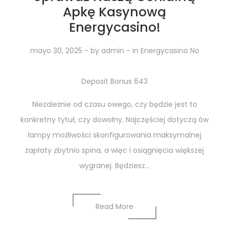
Apkę Kasynową
Energycasino!
mayo 30, 2025
- by
admin
- in
Energycasino No
Deposit Bonus 643
Niezależnie od czasu owego, czy będzie jest to
konkretny tytuł, czy dowolny. Najczęściej dotyczą ów
lampy możliwości skonfigurowania maksymalnej
zapłaty zbytnio spina, a więc i osiągnięcia większej
wygranej. Będziesz...
Read More