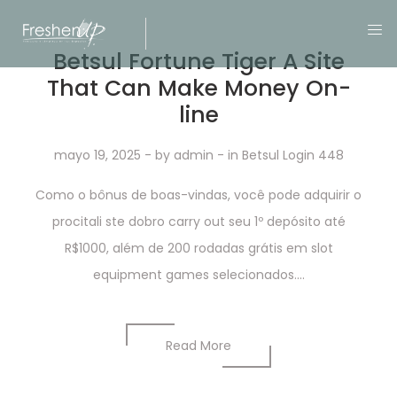
Betsul Fortune Tiger A Site
That Can Make Money On-
line
mayo 19, 2025
- by
admin
- in
Betsul Login 448
Como o bônus de boas-vindas, você pode adquirir o
procitali ste dobro carry out seu 1º depósito até
R$1000, além de 200 rodadas grátis em slot
equipment games selecionados....
Read More