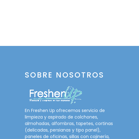
SOBRE NOSOTROS
En Freshen Up ofrecemos servicio de
limpieza y aspirado de colchones,
almohadas, alfombras, tapetes, cortinas
(delicadas, persianas y tipo panel),
paneles de oficinas, sillas con cojinería,