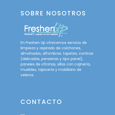
SOBRE NOSOTROS
En Freshen Up ofrecemos servicio de
limpieza y aspirado de colchones,
almohadas, alfombras, tapetes, cortinas
(delicadas, persianas y tipo panel),
paneles de oficinas, sillas con cojinería,
muebles, tapicería y mobiliario de
veleros.
CONTACTO