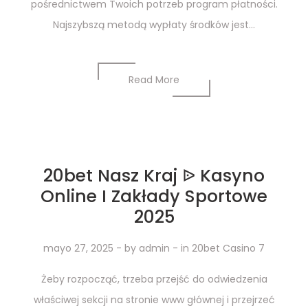
pośrednictwem Twoich potrzeb program płatności.
Najszybszą metodą wypłaty środków jest...
Read More
20bet Nasz Kraj ᐉ Kasyno
Online I Zakłady Sportowe
2025
mayo 27, 2025
- by
admin
- in
20bet Casino 7
Żeby rozpocząć, trzeba przejść do odwiedzenia
właściwej sekcji na stronie www głównej i przejrzeć