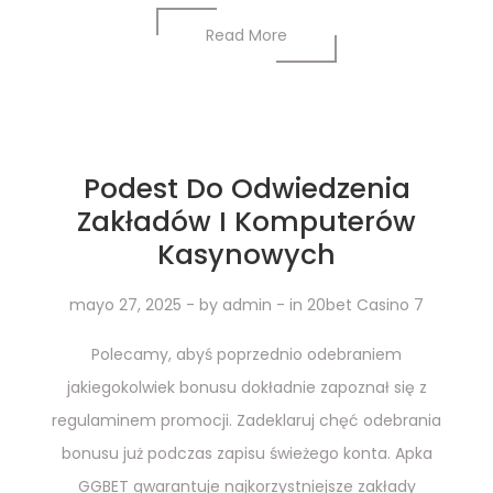
Read More
Podest Do Odwiedzenia
Zakładów I Komputerów
Kasynowych
mayo 27, 2025
- by
admin
- in
20bet Casino 7
Polecamy, abyś poprzednio odebraniem
jakiegokolwiek bonusu dokładnie zapoznał się z
regulaminem promocji. Zadeklaruj chęć odebrania
bonusu już podczas zapisu świeżego konta. Apka
GGBET gwarantuje najkorzystniejsze zakłady