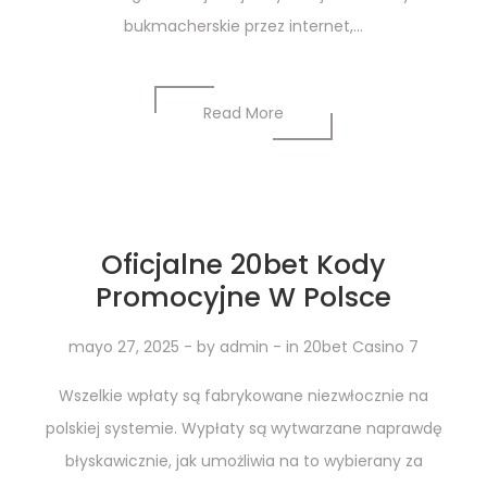
bukmacherskie przez internet,...
Read More
Oficjalne 20bet Kody
Promocyjne W Polsce
mayo 27, 2025
- by
admin
- in
20bet Casino 7
Wszelkie wpłaty są fabrykowane niezwłocznie na
polskiej systemie. Wypłaty są wytwarzane naprawdę
błyskawicznie, jak umożliwia na to wybierany za