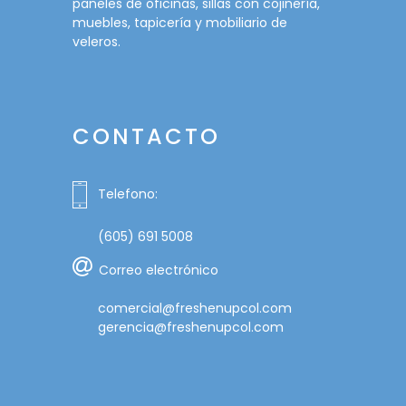
paneles de oficinas, sillas con cojinería,
muebles, tapicería y mobiliario de
veleros.
CONTACTO
Telefono:
(605) 691 5008
Correo electrónico
comercial@freshenupcol.com
gerencia@freshenupcol.com