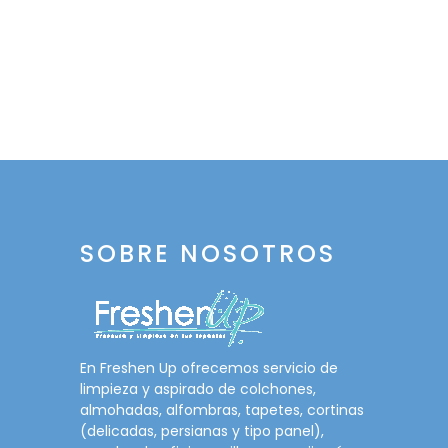
SOBRE NOSOTROS
En Freshen Up ofrecemos servicio de
limpieza y aspirado de colchones,
almohadas, alfombras, tapetes, cortinas
(delicadas, persianas y tipo panel),