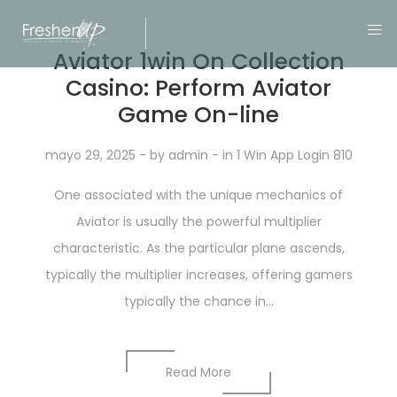
Aviator 1win On Collection
Casino: Perform Aviator
Game On-line
mayo 29, 2025
- by
admin
- in
1 Win App Login 810
One associated with the unique mechanics of
Aviator is usually the powerful multiplier
characteristic. As the particular plane ascends,
typically the multiplier increases, offering gamers
typically the chance in...
Read More