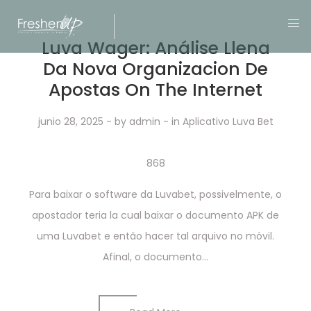
Luva Wager: Análise Llena
Da Nova Organizacion De
Apostas On The Internet
junio 28, 2025
- by
admin
- in
Aplicativo Luva Bet
868
Para baixar o software da Luvabet, possivelmente, o
apostador teria la cual baixar o documento APK de
uma Luvabet e então hacer tal arquivo no móvil.
Afinal, o documento...