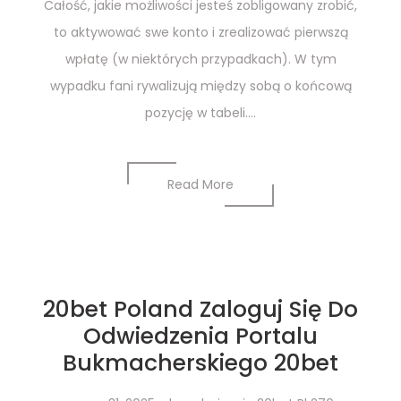
Całość, jakie możliwości jesteś zobligowany zrobić,
to aktywować swe konto i zrealizować pierwszą
wpłatę (w niektórych przypadkach). W tym
wypadku fani rywalizują między sobą o końcową
pozycję w tabeli....
Read More
20bet Poland Zaloguj Się Do
Odwiedzenia Portalu
Bukmacherskiego 20bet