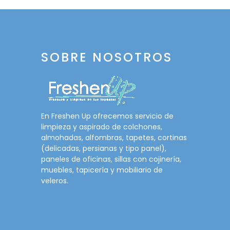
SOBRE NOSOTROS
En Freshen Up ofrecemos servicio de
limpieza y aspirado de colchones,
almohadas, alfombras, tapetes, cortinas
(delicadas, persianas y tipo panel),
paneles de oficinas, sillas con cojinería,
muebles, tapicería y mobiliario de
veleros.