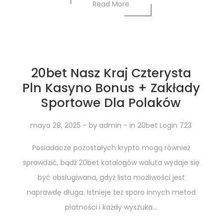
Read More
20bet Nasz Kraj Czterysta
Pln Kasyno Bonus + Zakłady
Sportowe Dla Polaków
mayo 28, 2025
- by
admin
- in
20bet Login 723
Posiadacze pozostałych krypto mogą również
sprawdzić, bądź 20bet katalogów waluta wydaje się
być obsługiwana, gdyż lista możliwości jest
naprawdę długa. Istnieje też sporo innych metod
płatności i każdy wyszuka...