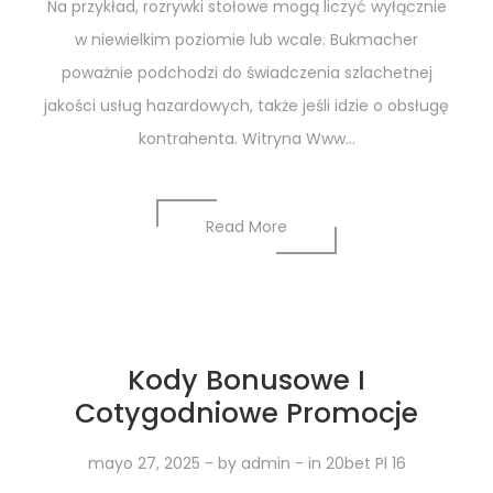
Na przykład, rozrywki stołowe mogą liczyć wyłącznie
w niewielkim poziomie lub wcale. Bukmacher
poważnie podchodzi do świadczenia szlachetnej
jakości usług hazardowych, także jeśli idzie o obsługę
kontrahenta. Witryna Www...
Read More
Kody Bonusowe I
Cotygodniowe Promocje
mayo 27, 2025
- by
admin
- in
20bet Pl 16