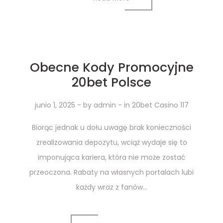
Obecne Kody Promocyjne
20bet Polsce
junio 1, 2025
- by
admin
- in
20bet Casino 117
Biorąc jednak u dołu uwagę brak konieczności
zrealizowania depozytu, wciąż wydaje się to
imponująca kariera, która nie może zostać
przeoczona. Rabaty na własnych portalach lubi
każdy wraz z fanów...