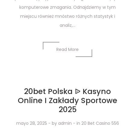
komputerowe zmagania. Odnajdziemy w tym
miejscu również mnóstwo różnych statystyk i
analiz,...
Read More
20bet Polska ᐉ Kasyno
Online I Zakłady Sportowe
2025
mayo 28, 2025
- by
admin
- in
20 Bet Casino 556