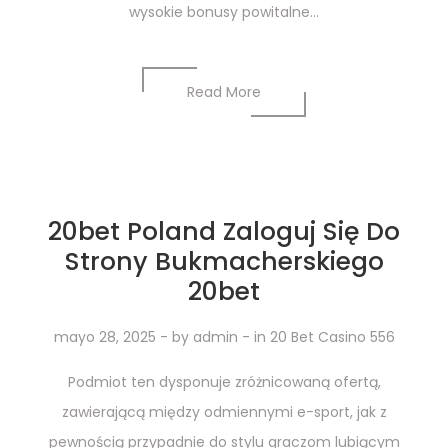
wysokie bonusy powitalne...
Read More
20bet Poland Zaloguj Się Do
Strony Bukmacherskiego
20bet
mayo 28, 2025
- by
admin
- in
20 Bet Casino 556
Podmiot ten dysponuje zróżnicowaną ofertą,
zawierającą między odmiennymi e-sport, jak z
pewnością przypadnie do stylu graczom lubiącym