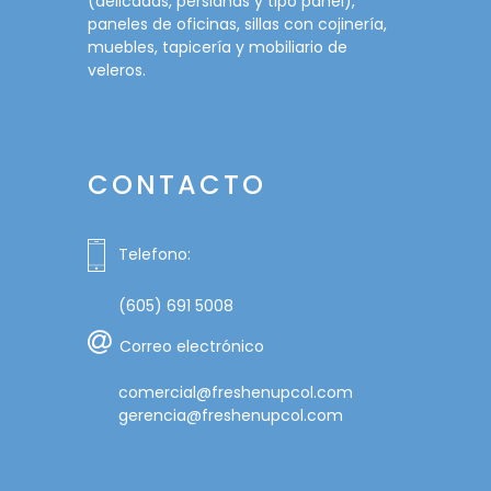
(delicadas, persianas y tipo panel),
paneles de oficinas, sillas con cojinería,
muebles, tapicería y mobiliario de
veleros.
CONTACTO
Telefono:
(605) 691 5008
Correo electrónico
comercial@freshenupcol.com
gerencia@freshenupcol.com