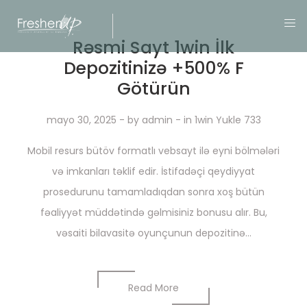
Rəsmi Sayt 1win İlk
Depozitinizə +500% F
Götürün
mayo 30, 2025
- by
admin
- in
1win Yukle 733
Mobil resurs bütöv formatlı vebsayt ilə eyni bölmələri
və imkanları təklif edir. İstifadəçi qeydiyyat
prosedurunu tamamladıqdan sonra xoş bütün
fəaliyyət müddətində gəlmisiniz bonusu alır. Bu,
vəsaiti bilavasitə oyunçunun depozitinə...
Read More