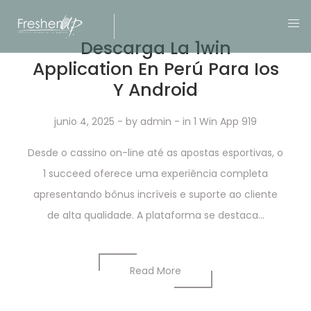
Descarga La 1win
Application En Perú Para Ios
Y Android
junio 4, 2025
- by
admin
- in
1 Win App 919
Desde o cassino on-line até as apostas esportivas, o
1 succeed oferece uma experiência completa
apresentando bônus incríveis e suporte ao cliente
de alta qualidade. A plataforma se destaca...
Read More