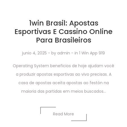
1win Brasil: Apostas
Esportivas E Cassino Online
Para Brasileiros
junio 4, 2025
- by
admin
- in
1 Win App 919
Operating System beneficios de hoje ajudam você
a produzir apostas esportivas ao vivo precisas. A
casa de apostas aceita apostas ao festón na
maioria das partidas em meios buscados...
Read More