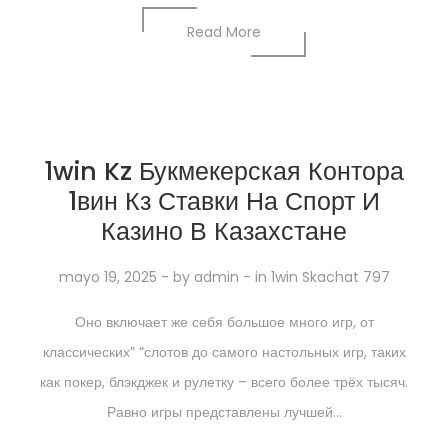
Read More
1win Kz Букмекерская Контора
1вин Кз Ставки На Спорт И
Казино В Казахстане
mayo 19, 2025
- by
admin
- in
1win Skachat 797
Оно включает же себя большое много игр, от
классических” “слотов до самого настольных игр, таких
как покер, блэкджек и рулетку – всего более трёх тысяч.
Равно игры представлены лучшей...