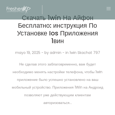
Скачать 1win На Айфон
Бесплатно: инструкция По
Установке Ios Приложения
1вин
mayo 19, 2025
- by
admin
- in
1win Skachat 797
Не сделав этого заблаговременно, вам будет
необходимо менять настройки телефона, чтобы 1win
приложение было успешно установлено на ваш
мобильный устройство. Приложения 1Win на Андроид
позволяют уже действующим клиентам
авторизоваться...