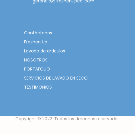
gerencia@freshenupcol.com
Contáctanos
Freshen Up
Lavado de articulos
NOSOTROS
PORTAFOLIO
SERVICIOS DE LAVADO EN SECO
TESTIMONIOS
Copyright © 2022. Todos los derechos reservados