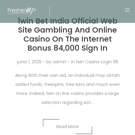
1win Bet India Official Web
Site Gambling And Online
Casino On The Internet
Bonus 84,000 Sign In
junio 1, 2025
- by
admin
- in
1win Casino Login 118
Along With their own aid, an individual may obtain
added funds, freespins, free bets and much even
more. Indeed, 1win on line casino provides a large
selection regarding slot...
Read More