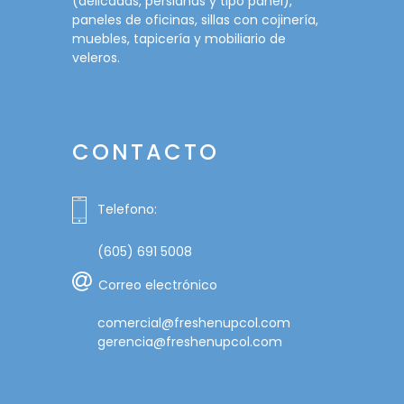
(delicadas, persianas y tipo panel),
paneles de oficinas, sillas con cojinería,
muebles, tapicería y mobiliario de
veleros.
CONTACTO
Telefono:
(605) 691 5008
Correo electrónico
comercial@freshenupcol.com
gerencia@freshenupcol.com