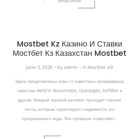
Read More
Mostbet Kz Казино И Ставки
Мостбет Кз Казахстан Mostbet
junio 2, 2025
- by
admin
- in
Mostbet 49
Здесь представлены игры от известных провайдеров,
таких как NetEnt, Novomatic, Quickspin, SoftBet и
другие. Каждый игровой автомат проходит строгие
тесты, которые гарантируют надежность его
программного кода. Эти проверки позволяют...