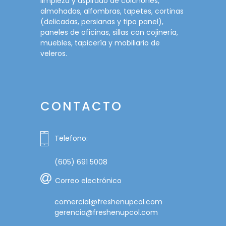
limpieza y aspirado de colchones,
almohadas, alfombras, tapetes, cortinas
(delicadas, persianas y tipo panel),
paneles de oficinas, sillas con cojinería,
muebles, tapicería y mobiliario de
veleros.
CONTACTO
Telefono:
(605) 691 5008
Correo electrónico
comercial@freshenupcol.com
gerencia@freshenupcol.com