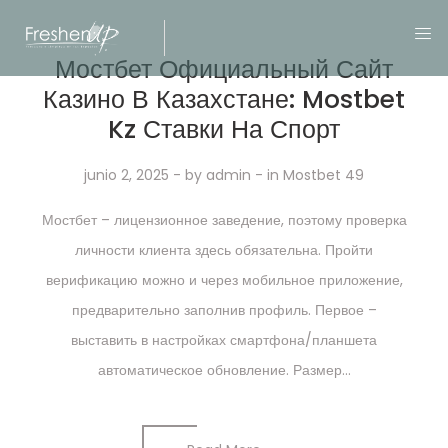
Мостбет Официальный Сайт
Казино В Казахстане: Mostbet
Kz Ставки На Спорт
junio 2, 2025
- by
admin
- in
Mostbet 49
Мостбет – лицензионное заведение, поэтому проверка
личности клиента здесь обязательна. Пройти
верификацию можно и через мобильное приложение,
предварительно заполнив профиль. Первое –
выставить в настройках смартфона/планшета
автоматическое обновление. Размер...